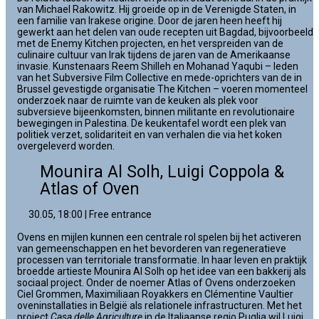
van Michael Rakowitz. Hij groeide op in de Verenigde Staten, in
een familie van Irakese origine. Door de jaren heen heeft hij
gewerkt aan het delen van oude recepten uit Bagdad, bijvoorbeeld
met de Enemy Kitchen projecten, en het verspreiden van de
culinaire cultuur van Irak tijdens de jaren van de Amerikaanse
invasie. Kunstenaars Reem Shilleh en Mohanad Yaqubi – leden
van het Subversive Film Collective en mede-oprichters van de in
Brussel gevestigde organisatie The Kitchen – voeren momenteel
onderzoek naar de ruimte van de keuken als plek voor
subversieve bijeenkomsten, binnen militante en revolutionaire
bewegingen in Palestina. De keukentafel wordt een plek van
politiek verzet, solidariteit en van verhalen die via het koken
overgeleverd worden.
Mounira Al Solh, Luigi Coppola &
Atlas of Oven
30.05, 18:00 | Free entrance
Ovens en mijlen kunnen een centrale rol spelen bij het activeren
van gemeenschappen en het bevorderen van regeneratieve
processen van territoriale transformatie. In haar leven en praktijk
broedde artieste Mounira Al Solh op het idee van een bakkerij als
sociaal project. Onder de noemer Atlas of Ovens onderzoeken
Ciel Grommen, Maximiliaan Royakkers en Clémentine Vaultier
oveninstallaties in België als relationele infrastructuren. Met het
project
Casa delle Agriculture
in de Italiaanse regio Puglia wil Luigi