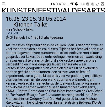
☰
EN
FR
NL
16.05, 23.05, 30.05.2024
Kitchen Talks
Free School / talks
KVS BOL
| Engels | ⧖ 1h30 | Gratis toegang
Als "feestjes altijd eindigen in de keuken", dan is dat omdat we er
veel meer bereiden dan enkel eten. Tijdens het festival gaan elke
donderdagavond twee kunstenaars of collectieven met elkaar in
gesprek over koken. Deze ontmoetingen vormen een aanleiding
om samen stil te staan bij de rol die de keuken speelt in onze
verbeelding en in ons dagelijks leven: een ruimte waar
verschillende geografieën en verhalen die we uit het verleden
hebben geërfd samenkomen; een ruimte voor collectief
experiment, soms gebruikt als plek voor vergadering en politieke
dissidentie; een ruimte voor werk, spontane ontmoetingen,
kennisoverdracht en reflectie op de toekomst. Een programma
ontwikkeld in samenwerking tussen Kunstenfestivaldesarts,
KANAL-Centre Pompidou en CIVA in het kader van de
Free School
en
The World History of the Commons
, samengesteld met Silvia
Franceschini en Grégory Castéra. Het gesprek tussen Michael
Rakowitz en The Kitchen kadert binnen
Palestine Between Words
and Silences
.