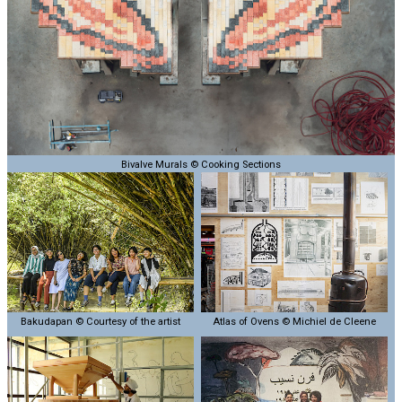
Bivalve Murals © Cooking Sections
Bakudapan © Courtesy of the artist
Atlas of Ovens © Michiel de Cleene