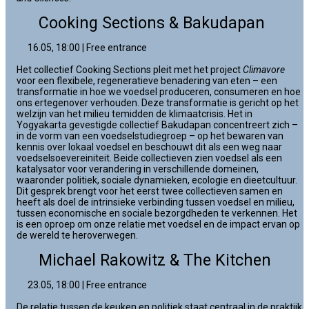
Cooking Sections & Bakudapan
16.05, 18:00 | Free entrance
Het collectief Cooking Sections pleit met het project
Climavore
voor een flexibele, regeneratieve benadering van eten – een
transformatie in hoe we voedsel produceren, consumeren en hoe
ons ertegenover verhouden. Deze transformatie is gericht op het
welzijn van het milieu temidden de klimaatcrisis. Het in
Yogyakarta gevestigde collectief Bakudapan concentreert zich –
in de vorm van een voedselstudiegroep – op het bewaren van
kennis over lokaal voedsel en beschouwt dit als een weg naar
voedselsoevereiniteit. Beide collectieven zien voedsel als een
katalysator voor verandering in verschillende domeinen,
waaronder politiek, sociale dynamieken, ecologie en dieetcultuur.
Dit gesprek brengt voor het eerst twee collectieven samen en
heeft als doel de intrinsieke verbinding tussen voedsel en milieu,
tussen economische en sociale bezorgdheden te verkennen. Het
is een oproep om onze relatie met voedsel en de impact ervan op
de wereld te heroverwegen.
Michael Rakowitz & The Kitchen
23.05, 18:00 | Free entrance
De relatie tussen de keuken en politiek staat centraal in de praktijk