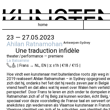
home
23 — 27.05.2023
Ahilan Ratnamohan
Antwerpen-Sydney
Une traduction infidèle
theater / performance — premiere
La Balsamine
| Frans → NL, EN | ⧖ ±1h | €18 / €15 |
Hoe vindt een kunstenaar met buitenlandse roots zijn weg in
2019 realiseert Ahilan Ratnamohan – in Sydney opgegroeid e
zich dat hij, ondanks het feit dat hij reeds zeven jaar in Bel
vriend heeft en dat alles wat hij weet over Walen hem verteld
perspectief. Door Frans te leren en zich onder te dompelen i
Ratnamohan zich af of hij Belg zal kunnen worden, écht Belg, w
speciaal voor deze voorstelling de Franse taal en serveert ons
anekdotes zijn wedervaren als Vlaamse kunstenaar in Franstali
Vlaamse identiteit van zich af te schudden, een identiteit die