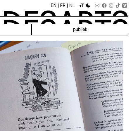
EN
FR
NL
publiek