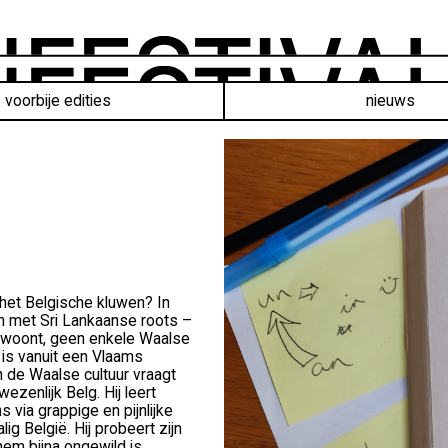
voorbije edities
nieuws
 het Belgische kluwen? In
n met Sri Lankaanse roots –
gië woont, geen enkele Waalse
 is vanuit een Vlaams
n de Waalse cultuur vraagt
ezenlijk Belg. Hij leert
 via grappige en pijnlijke
g België. Hij probeert zijn
 hem bijna ongewild is