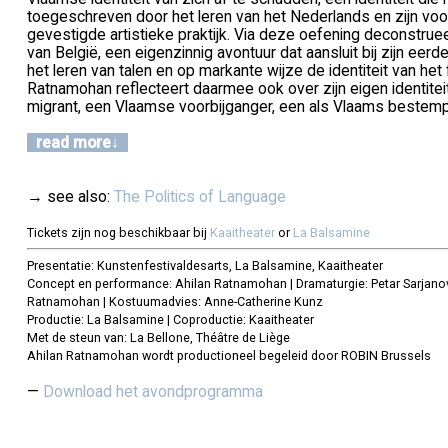
toegeschreven door het leren van het Nederlands en zijn voo
gevestigde artistieke praktijk. Via deze oefening deconstru
van België, een eigenzinnig avontuur dat aansluit bij zijn eerd
het leren van talen en op markante wijze de identiteit van het 
Ratnamohan reflecteert daarmee ook over zijn eigen identiteit
migrant, een Vlaamse voorbijganger, een als Vlaams bestemp
read more
→ see also:
The Politics of Language
Tickets zijn nog beschikbaar bij
Kaaitheater
or
La Balsamine
Presentatie: Kunstenfestivaldesarts, La Balsamine, Kaaitheater
Concept en performance: Ahilan Ratnamohan | Dramaturgie: Petar Sarjanov
Ratnamohan | Kostuumadvies: Anne-Catherine Kunz
Productie: La Balsamine | Coproductie: Kaaitheater
Met de steun van: La Bellone, Théâtre de Liège
Ahilan Ratnamohan wordt productioneel begeleid door ROBIN Brussels
Download het avondprogramma