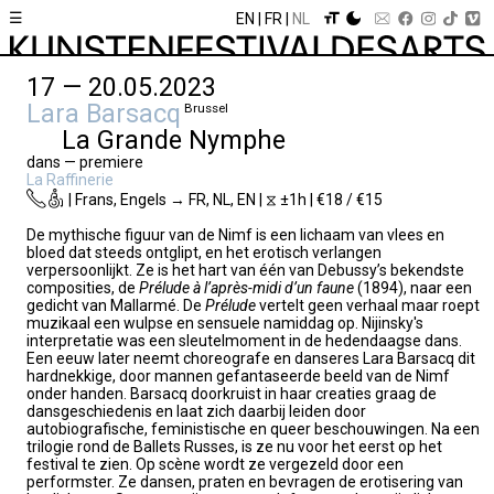
☰
EN
FR
NL
17 — 20.05.2023
Lara Barsacq
Brussel
La Grande Nymphe
dans — premiere
La Raffinerie
| Frans, Engels → FR, NL, EN | ⧖ ±1h | €18 / €15
De mythische figuur van de Nimf is een lichaam van vlees en
bloed dat steeds ontglipt, en het erotisch verlangen
verpersoonlijkt. Ze is het hart van één van Debussy’s bekendste
composities, de
Prélude à l’après-midi d’un faune
(1894), naar een
gedicht van Mallarmé. De
Prélude
vertelt geen verhaal maar roept
muzikaal een wulpse en sensuele namiddag op. Nijinsky's
interpretatie was een sleutelmoment in de hedendaagse dans.
Een eeuw later neemt choreografe en danseres Lara Barsacq dit
hardnekkige, door mannen gefantaseerde beeld van de Nimf
onder handen. Barsacq doorkruist in haar creaties graag de
dansgeschiedenis en laat zich daarbij leiden door
autobiografische, feministische en queer beschouwingen. Na een
trilogie rond de Ballets Russes, is ze nu voor het eerst op het
festival te zien. Op scène wordt ze vergezeld door een
performster. Ze dansen, praten en bevragen de erotisering van