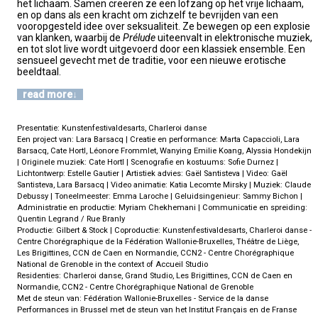
het lichaam. Samen creëren ze een lofzang op het vrije lichaam,
en op dans als een kracht om zichzelf te bevrijden van een
vooropgesteld idee over seksualiteit. Ze bewegen op een explosie
van klanken, waarbij de
Prélude
uiteenvalt in elektronische muziek,
en tot slot live wordt uitgevoerd door een klassiek ensemble. Een
sensueel gevecht met de traditie, voor een nieuwe erotische
beeldtaal.
read more
Presentatie: Kunstenfestivaldesarts, Charleroi danse
Een project van: Lara Barsacq | Creatie en performance: Marta Capaccioli, Lara
Barsacq, Cate Hortl, Léonore Frommlet, Wanying Emilie Koang, Alyssia Hondekijn
| Originele muziek: Cate Hortl | Scenografie en kostuums: Sofie Durnez |
Lichtontwerp: Estelle Gautier | Artistiek advies: Gaël Santisteva | Video: Gaël
Santisteva, Lara Barsacq | Video animatie: Katia Lecomte Mirsky | Muziek: Claude
Debussy | Toneelmeester: Emma Laroche | Geluidsingenieur: Sammy Bichon |
Administratie en productie: Myriam Chekhemani | Communicatie en spreiding:
Quentin Legrand / Rue Branly
Productie: Gilbert & Stock | Coproductie: Kunstenfestivaldesarts, Charleroi danse -
Centre Chorégraphique de la Fédération Wallonie-Bruxelles, Théâtre de Liège,
Les Brigittines, CCN de Caen en Normandie, CCN2 - Centre Chorégraphique
National de Grenoble in the context of Accueil Studio
Residenties: Charleroi danse, Grand Studio, Les Brigittines, CCN de Caen en
Normandie, CCN2 - Centre Chorégraphique National de Grenoble
Met de steun van: Fédération Wallonie-Bruxelles - Service de la danse
Performances in Brussel met de steun van het Institut Français en de Franse