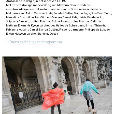
Ambassade in België, in het kader van EXTRA
Met de bereidwillige medewerking van Mevrouw Coralie Cadène,
verantwoordelijke van het kostuumarchief van de Opéra national de Paris
Met dank aan: Astrid Vansteenkiste, Soledad Ballvé, Marion Sage, Sue-Yeon Youn,
Marceline Bosquillon, Ivan-Vincent Massey, Benoit Pelé, Heide Vanderieck,
Stéphane Barsacq, Julien Fournier, Soline Poteau, Jules Fournier, Belinda
Mathieu, Erwan Ha Kyoon Larcher, Les Halles de Schaerbeek, Simon Thierrée,
Fabienne Aucant, Daniel Blanga Gubbay, Frédéric Jamagne, Philippe de Lustrac,
Erwan Hakyoon Larcher, Stanislav Dobak
Download het avondprogramma