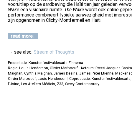
vooruitliep op de aardbeving die Haïti tien jaar geleden ver
Wake
een visionaire ruimte.
The Wake
wordt ook online gepre
performance combineert fysieke aanwezigheid met impressi
zijn opgenomen in Clichy-Montfermeil en Haïti.
read more
→ see also:
Stream of Thoughts
Presentatie: Kunstenfestivaldesarts-Zinnema
Regie: Louis Henderson, Olivier Marboeuf | Acteurs: Rossi Jacques Casimi
Maignan, Cynthia Maignan, James Desiris, James Peter Etienne, Mackenso
Olivier Marboeuf, Louis Henderson | Coproductie: Kunstenfestivaldesarts, 
l'Usine, Les Ateliers Médicis, Z33, Savvy Contemporary