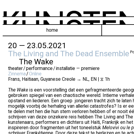
home
20 — 23.05.2021
The Living and The Dead Ensemble
Po
The Wake
theater / performance / installatie — premiere
Zinnema
/
Online
Frans, Haïtiaan, Guyanese Creole → NL, EN | ⧖ 1h
The Wake
is een voorstelling dat een gefragmenteerde geogra
gebroken spiegel van een chaotische wereld. Intieme verhale
opstand en liederen. Een groep jongeren tracht zich te laten
mogelijk voorbij de herhaling van allerlei catastrofes? Is er
te delen met hen die hun stem verloren hebben of er nooit é
schrijven van deze onzekere reis hebben The Living and Th
kunstenaars, performers en dichters uit Haïti, Frankrijk en het
inspireren door fragmenten uit het toneelstuk
Melovivi ou le 
schrijver Frankétienne. Door deze tekst te herlezen en te act