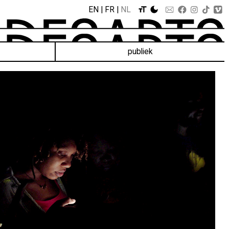
EN
FR
NL
publiek