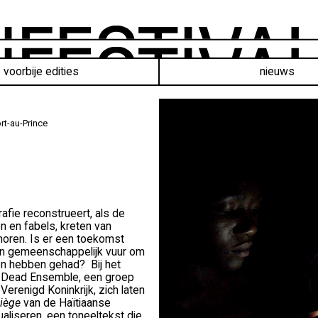
voorbije edities
nieuws
rt-au-Prince
fie reconstrueert, als de
n en fabels, kreten van
 horen. Is er een toekomst
 een gemeenschappelijk vuur om
én hebben gehad? Bij het
e Dead Ensemble, een groep
 Verenigd Koninkrijk, zich laten
piège
van de Haïtiaanse
ualiseren, een toneeltekst die