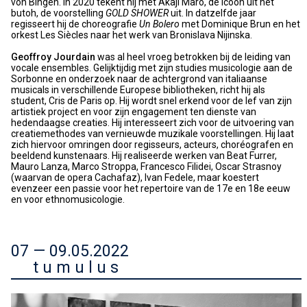
von Bingen. In 2020 tekent hij met Akaji Maro, de icoon uit het
butoh, de voorstelling
GOLD SHOWER
uit. In datzelfde jaar
regisseert hij de choreografie
Un Bolero
met Dominique Brun en het
orkest Les Siècles naar het werk van Bronislava Nijinska.
Geoffroy Jourdain
was al heel vroeg betrokken bij de leiding van
vocale ensembles. Gelijktijdig met zijn studies musicologie aan de
Sorbonne en onderzoek naar de achtergrond van italiaanse
musicals in verschillende Europese bibliotheken, richt hij als
student, Cris de Paris op. Hij wordt snel erkend voor de lef van zijn
artistiek project en voor zijn engagement ten dienste van
hedendaagse creaties. Hij interesseert zich voor de uitvoering van
creatiemethodes van vernieuwde muzikale voorstellingen. Hij laat
zich hiervoor omringen door regisseurs, acteurs, choréografen en
beeldend kunstenaars. Hij realiseerde werken van Beat Furrer,
Mauro Lanza, Marco Stroppa, Francesco Filidei, Oscar Strasnoy
(waarvan de opera Cachafaz), Ivan Fedele, maar koestert
evenzeer een passie voor het repertoire van de 17e en 18e eeuw
en voor ethnomusicologie.
07 — 09.05.2022
t u m u l u s