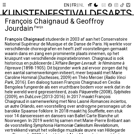
☰
EN
FR
NL
François Chaignaud & Geoffroy
Jourdain
Parijs
François Chaignaud
studeerde in 2003 af aan het Conservatoire
National Supérieur de Musique et de Danse de Paris. Hij werkte voor
verschillende choreografen en heeft zelf voorstellingen gemaakt
waarin dans en zang een prominente plaats innemen, op het
kruispunt van verschillende inspiratiebronnen. Chaignaud is ook
historicus en publiceerde
L’Affaire Berger-Levrault : le féminisme à
l’épreuve
(1898-1905). Dit bijzonder werk zal ervoor zorgen dat hij
een aantal samenwerkingen initieert, meer bepaald met Marie
Caroline Hominal (
Duchesses
, 2009) en Théo Mercier (
Radio Vinci
Park
, 2016). Een dialoog tussen François Chaignaud en Cecilia
Bengolea fungeerde als een vruchtbare bodem voor werk dat in de
hele wereld werd gepresenteerd, zoals
Pâquerette
(2008),
Sylphides
(2009), en
DubLove
(2013-2016). In 2017 maakt François
Chaignaud in samenwerking met Nino Laisné
Romances inciertos,
un autre Orlando
, een voorstelling over androgyne personages uit de
barokke Spaanse folklore. In 2018 maakt hij
Soufflette
, een stuk
voor 14 danseressen en dansers van Ballet Carte Blanche uit
Noorwegen. In 2019 werkt hij samen met Marie-Pierre Brébant aan
de voorstelling
Symphonia Harmoniæ Cælesitum Revelationum
,
vertrekkend vanuit het volledige muzikale œuvre van Hildegarde