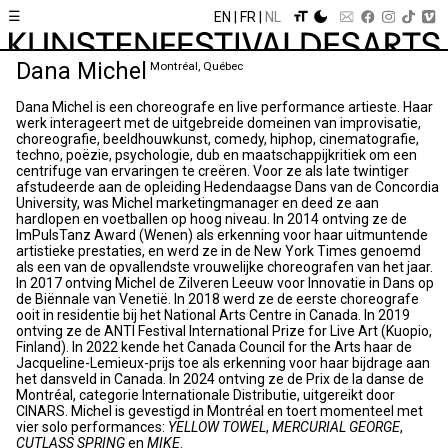
☰
EN
FR
NL
Dana Michel
Montréal, Québec
Dana Michel is een choreografe en live performance artieste. Haar
werk interageert met de uitgebreide domeinen van improvisatie,
choreografie, beeldhouwkunst, comedy, hiphop, cinematografie,
techno, poëzie, psychologie, dub en maatschappijkritiek om een
centrifuge van ervaringen te creëren. Voor ze als late twintiger
afstudeerde aan de opleiding Hedendaagse Dans van de Concordia
University, was Michel marketingmanager en deed ze aan
hardlopen en voetballen op hoog niveau. In 2014 ontving ze de
ImPulsTanz Award (Wenen) als erkenning voor haar uitmuntende
artistieke prestaties, en werd ze in de New York Times genoemd
als een van de opvallendste vrouwelijke choreografen van het jaar.
In 2017 ontving Michel de Zilveren Leeuw voor Innovatie in Dans op
de Biënnale van Venetië. In 2018 werd ze de eerste choreografe
ooit in residentie bij het National Arts Centre in Canada. In 2019
ontving ze de ANTI Festival International Prize for Live Art (Kuopio,
Finland). In 2022 kende het Canada Council for the Arts haar de
Jacqueline-Lemieux-prijs toe als erkenning voor haar bijdrage aan
het dansveld in Canada. In 2024 ontving ze de Prix de la danse de
Montréal, categorie Internationale Distributie, uitgereikt door
CINARS. Michel is gevestigd in Montréal en toert momenteel met
vier solo performances:
YELLOW TOWEL
,
MERCURIAL GEORGE
,
CUTLASS SPRING
en
MIKE
.