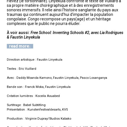
Fievez (le tortionnaire). Linyekula confronte le texte de Vuillard à
sa propre matière chorégraphique et à des enregistrements
sonores immersifs. Il relie ainsi l’histoire sanglante du pays aux
traumas qui continuent aujourd’hui d’impacter la population
congolaise.
Congo
recompose un pays(age) et un héritage
complexes que le public ne pourra éluder.
À voir aussi:
Free School: Inventing Schools #2, avec Lia Rodrigues
& Faustin Linyekula
read more
Direction artistique : Faustin Linyekula
Textes : Eric Vuillard
Avec : Daddy Moanda Kamono, Faustin Linyekula, Pasco Losanganya
Bande son : Franck Moka, Faustin Linyekula
Création lumières : Koceila Aouabed
Surtitrage : Babel Subtitling
Présentation : Kunstenfestivaldesarts, KVS
Production : Virginie Dupray/Studios Kabako