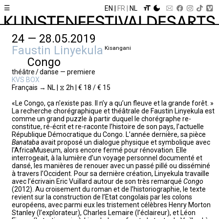
☰
EN
FR
NL
24 — 28.05.2019
Faustin Linyekula
Kisangani
Congo
théâtre / danse — premiere
KVS BOX
Français → NL | ⧖ 2h | € 18 / € 15
«Le Congo, ça n'existe pas. Il n’y a qu’un fleuve et la grande forêt. »
La recherche chorégraphique et théâtrale de Faustin Linyekula est
comme un grand puzzle à partir duquel le chorégraphe re-
constitue, ré-écrit et re-raconte l’histoire de son pays, l’actuelle
République Démocratique du Congo. L’année dernière, sa pièce
Banataba
avait proposé un dialogue physique et symbolique avec
l'AfricaMuseum, alors encore fermé pour rénovation. Elle
interrogeait, à la lumière d’un voyage personnel documenté et
dansé, les manières de renouer avec un passé pillé ou disséminé
à travers l’Occident. Pour sa dernière création, Linyekula travaille
avec l’écrivain Eric Vuillard autour de son très remarqué
Congo
(2012). Au croisement du roman et de l’historiographie, le texte
revient sur la construction de l’Etat congolais par les colons
européens, avec parmi eux les tristement célèbres Henry Morton
Stanley (l’explorateur), Charles Lemaire (l’éclaireur), et Léon