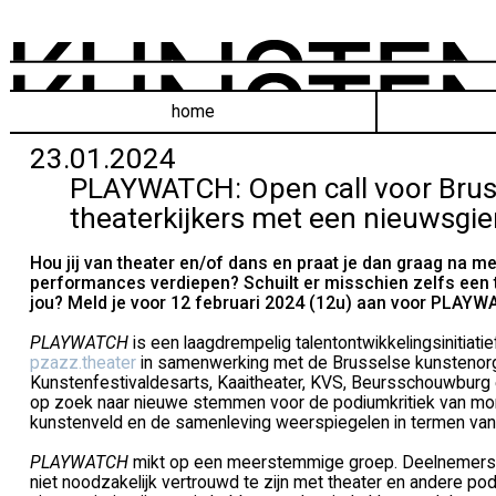
home
23.01.2024
PLAYWATCH: Open call voor Brus
theaterkijkers met een nieuwsgier
Hou jij van theater en/of dans en praat je dan graag na met
performances verdiepen? Schuilt er misschien zelfs een 
jou? Meld je voor 12 februari 2024 (12u) aan voor PLAYW
PLAYWATCH
is een laagdrempelig talentontwikkelingsinitiati
pzazz.theater
in samenwerking met de Brusselse kunstenorg
Kunstenfestivaldesarts, Kaaitheater, KVS, Beursschouwbur
op zoek naar nieuwe stemmen voor de podiumkritiek van morge
kunstenveld en de samenleving weerspiegelen in termen van k
PLAYWATCH
mikt op een meerstemmige groep. Deelnemers (
niet noodzakelijk vertrouwd te zijn met theater en andere po