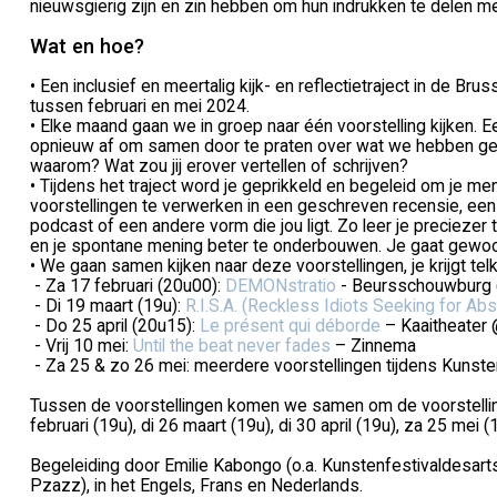
nieuwsgierig zijn en zin hebben om hun indrukken te delen m
Wat en hoe?
• Een inclusief en meertalig kijk- en reflectietraject in de B
tussen februari en mei 2024.
• Elke maand gaan we in groep naar één voorstelling kijken. 
opnieuw af om samen door te praten over wat we hebben gez
waarom? Wat zou jij erover vertellen of schrijven?
• Tijdens het traject word je geprikkeld en begeleid om je m
voorstellingen te verwerken in een geschreven recensie, een
podcast of een andere vorm die jou ligt. Zo leer je preciezer t
en je spontane mening beter te onderbouwen. Je gaat gewo
• We gaan samen kijken naar deze voorstellingen, je krijgt telk
- Za 17 februari (20u00):
DEMONstratio
- Beursschouwburg 
- Di 19 maart (19u):
R.I.S.A. (Reckless Idiots Seeking for Abs
- Do 25 april (20u15):
Le présent qui déborde
– Kaaitheater 
- Vrij 10 mei:
Until the beat never fades
– Zinnema
- Za 25 & zo 26 mei: meerdere voorstellingen tijdens Kunst
Tussen de voorstellingen komen we samen om de voorstelli
februari (19u), di 26 maart (19u), di 30 april (19u), za 25 mei (11
Begeleiding door Emilie Kabongo (o.a. Kunstenfestivaldesarts)
Pzazz), in het Engels, Frans en Nederlands.