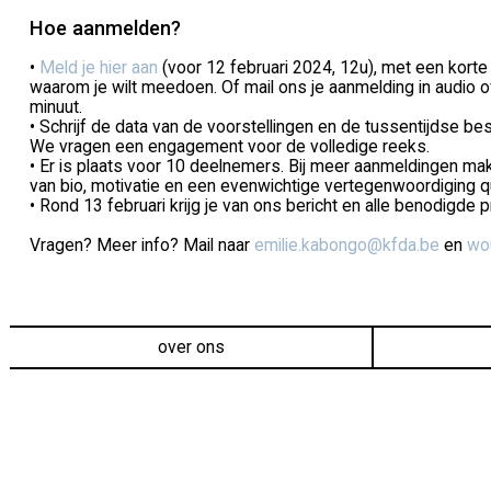
Hoe aanmelden?
•
Meld je hier aan
(voor 12 februari 2024, 12u), met een korte 
waarom je wilt meedoen. Of mail ons je aanmelding in audio o
minuut.
• Schrijf de data van de voorstellingen en de tussentijdse be
We vragen een engagement voor de volledige reeks.
• Er is plaats voor 10 deelnemers. Bij meer aanmeldingen ma
van bio, motivatie en een evenwichtige vertegenwoordiging qua 
• Rond 13 februari krijg je van ons bericht en alle benodigde p
Vragen? Meer info? Mail naar
emilie.kabongo@kfda.be
en
wou
over ons