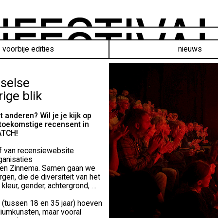
voorbije edities
nieuws
selse
ige blik
 anderen? Wil je je kijk op
toekomstige recensent in
ATCH!
ef van recensiewebsite
anisaties
g en Zinnema. Samen gaan we
n, die de diversiteit van het
leur, gender, achtergrond, …
tussen 18 en 35 jaar) hoeven
diumkunsten, maar vooral