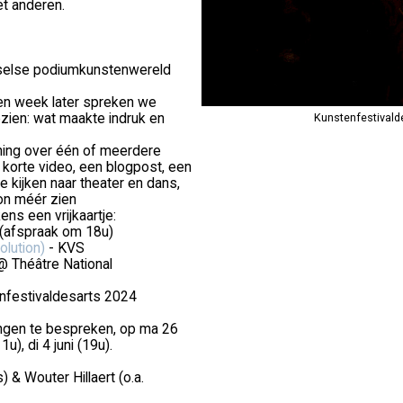
et anderen.
russelse podiumkunstenwereld
Een week later spreken we
ien: wat maakte indruk en
Kunstenfestivald
ening over één of meerdere
 korte video, een blogpost, een
e kijken naar theater en dans,
on méér zien
ens een vrijkaartje:
(afspraak om 18u)
olution)
- KVS
@ Théâtre National
enfestivaldesarts 2024
ngen te bespreken, op ma 26
u), di 4 juni (19u).
 & Wouter Hillaert (o.a.