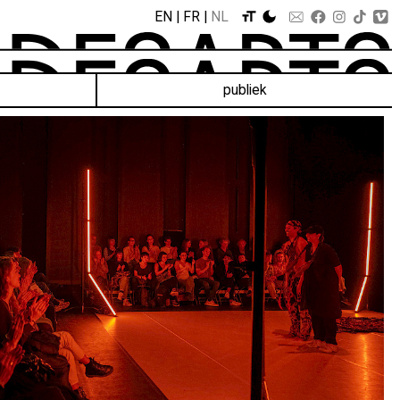
EN
FR
NL
publiek