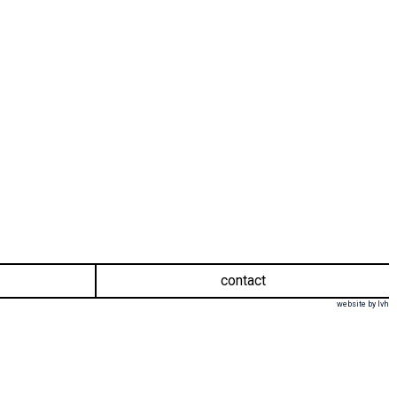
contact
website by lvh