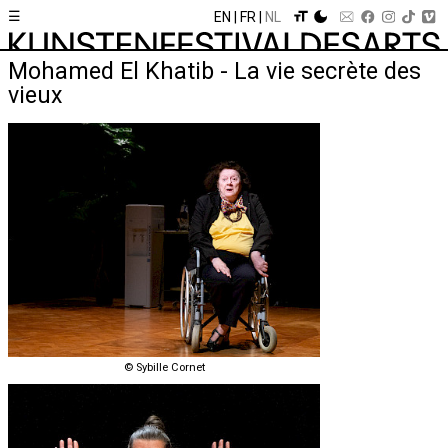
☰
EN
FR
NL
Mohamed El Khatib - La vie secrète des
vieux
© Sybille Cornet