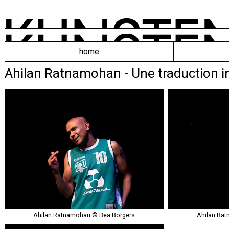
home
Ahilan Ratnamohan - Une traduction in
Ahilan Ratnamohan © Bea Borgers
Ahilan Ra