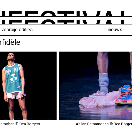
voorbije edities
nieuws
fidèle
tnamohan © Bea Borgers
Ahilan Ratnamohan © Bea Borge