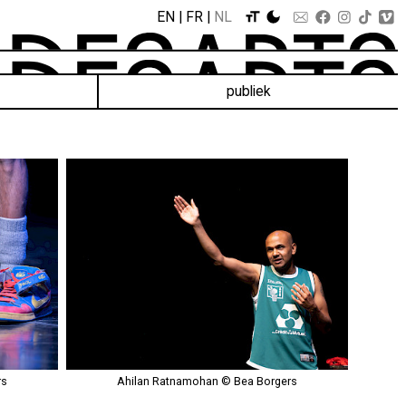
EN
FR
NL
publiek
rs
Ahilan Ratnamohan © Bea Borgers