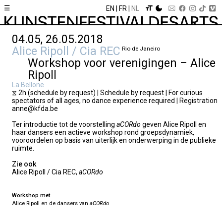
☰
EN
FR
NL
04.05, 26.05.2018
Alice Ripoll / Cia REC
Rio de Janeiro
Workshop voor verenigingen – Alice
Ripoll
La Bellone
⧖ 2h (schedule by request) | Schedule by request | For curious
spectators of all ages, no dance experience required | Registration
anne@kfda.be
Ter introductie tot de voorstelling
aCORdo
geven Alice Ripoll en
haar dansers een actieve workshop rond groepsdynamiek,
vooroordelen op basis van uiterlijk en onderwerping in de publieke
ruimte.
Zie ook
Alice Ripoll / Cia REC,
aCORdo
Workshop met
Alice Ripoll en de dansers van
aCORdo