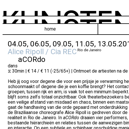
home
04.05, 06.05, 09.05, 11.05, 13.05.20
Alice Ripoll / Cia REC
Rio de Janeiro
aCORdo
dans
⧖ 30min | € 14 / € 11 (-25/65+) | Ontmoet de artiesten na de
Heb jij oog voor degene die voor een prijsje je verwarming he
schoonmaakt of degene die je een koffie brengt? Het contact
groepen, tussen rijk en arm, is vaak tot een minimum beperkt
blijft soms zelfs totaal onzichtbaar. Ook theaterbezoekers 
een veilige afstand van misdaad en chaos, binnen een maats
gaat de handhaving van die orde gepaard met onderdrukking e
de Braziliaanse choreografe Alice Ripoll is gedreven door de
realiteit in Rio de Janeiro. In
aCORdo
draaien vier performers, 
bestaande hiërarchieën en relaties tussen de aanwezigen bi
en interactie. Op een subtiele en schijnbaar onschuldige man