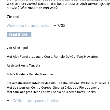
waarbinnen zowel danser als toeschouwer zich onvermijdelijk
nu wie? Wie steelt er van wie?
Zie ook
Workshop for associations
– 7/05
read more
Van
Alice Ripoll
Met
Alan Ferreira, Leandro Coala, Romulo Galvão, Tony Hewerton
Assistent
Anita Tandeta
Foto’s & videos
Renato Mangolin
Presentatie
Kunstenfestivaldesarts, Théâtre National Wallonie-Bruxelles, 
Met de steun van
Centro Coreográfico da Cidade do Rio de Janeiro
Met dank aan
prof. Irene Ferraz, Escola de Cinema Darcy Ribeiro
aCORdo - programmaboekje