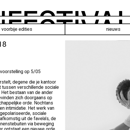
voorbije edities
nieuws
18
 voorstelling op 5/05
rstelt, degene die je kantoor
 tussen verschillende sociale
. Het bestaan van de ander
bevinden zich doorgaans op
chappelijke orde. Nochtans
n intimidatie. Het werk van
 gepolariseerde, sociale
afkomstig uit de favela’s, de
nnenstebuiten via beweging
ier ontstaat een nieuwe orde