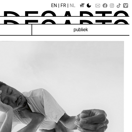
EN
FR
NL
publiek