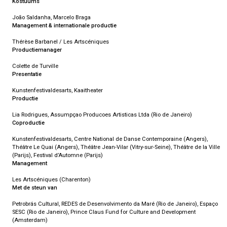
Kostuums
João Saldanha, Marcelo Braga
Management & internationale productie
Thérèse Barbanel / Les Artscéniques
Productiemanager
Colette de Turville
Presentatie
Kunstenfestivaldesarts, Kaaitheater
Productie
Lia Rodrigues, Assumpçao Producoes Artisticas Ltda (Rio de Janeiro)
Coproductie
Kunstenfestivaldesarts, Centre National de Danse Contemporaine (Angers),
Théâtre Le Quai (Angers), Théâtre Jean-Vilar (Vitry-sur-Seine), Théâtre de la Ville
(Parijs), Festival d’Automne (Parijs)
Management
Les Artscéniques (Charenton)
Met de steun van
Petrobrás Cultural, REDES de Desenvolvimento da Maré (Rio de Janeiro), Espaço
SESC (Rio de Janeiro), Prince Claus Fund for Culture and Development
(Amsterdam)