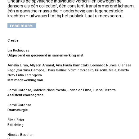
Ondanks de opvallende individuele verschillen bewegen de
dansers als één collectief, één constant transformerend lichaam,
één organische massa die – onderhevig aan tegengestelde
krachten – uitwaaiert tot bij het publiek. Laat u meevoeren…
read more
Creatie
Lia Rodrigues
Uitgevoerd en gecreëerd in samenwerking met
Amália Lima, Allyson Amaral, Ana Paula Kamozaki, Leonardo Nunes, Clarissa
Rego ,Carolina Campos, Thais Galliac, Volmir Cordeiro, Priscilla Maia, Calixto
Neto, Lidia Larangeira
Met medewerking van
Jamil Cardoso, Gabriele Nascimento, Jeane de Lima, Luana Bezerra
Assistent choreografie
Jamil Cardoso
Dramaturgie
Silvia Soter
Belichting
Nicolas Boudier