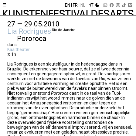
☰
EN
FR
NL
27 — 29.05.2010
Lia Rodrigues
Rio de Janeiro
Pororoca
dans
Kaaitheater
⧖ 1h
Lia Rodrigues is een sleutelfiguur in de hedendaagse dans in
Brazilië. De erkenning voor haar oeuvre, dat ze al twee decennia
consequent en geëngageerd opbouwt, is groot. De voorbije jaren
werkte ze met de bewoners van de favela’s van Rio, waar ze een
centrum voor artistieke vorming en creatie oprichtte. Het is een
plek waar de buitenwereld van de favela’s naar binnen stroomt.
Niet toevallig ontstond
Pororoca
daar: in de taal van de Tupi-
indianen verwijst het woord immers naar de golven die van de
oceaan het Amazonegebied instromen en daar tegen de
stroming van de rivier opbotsen. De productie onderzoekt het
begrip ‘gemeenschap’. Hoe creëren we een gemeenschappelijke
grond, een ontmoetingsplek en harmonie binnen de chaos? In
deze overweldigend fysieke voorstelling ontstonden de
bewegingen van de elf dansers al improviserend, vrij en sensueel,
maar ze evolueren met een geladen, haast obsessieve precisie.