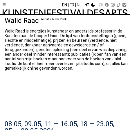
☰
EN
FR
NL
Walid Raad
Beirut / New York
Walid Raad is enerzijds kunstenaar en anderzijds professor in de
Kunsten aan de Cooper Union. De lijst van tentoonstellingen (goeie,
slechte en middelmatige), prijzen en beurzen (verdiende, niet
verdiende, dankbaar aanvaarde en geweigerde en / of
teruggezonden); genoten opleiding (een deel ervan was diepzinnig,
een ander deel minder interessant); publicaties (ik ben fan van een
aantal van mijn boeken maar nog meer van de boeken van Jalal
Toufic. Je kunt er hier meer over lezen: jalaltoufic.com), dit alles kan
gemakkelijk online gevonden worden.
08.05, 09.05, 11 — 16.05, 18 — 23.05,