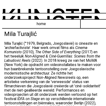
home
Mila Turajlić
Mila Turajlić (°1979, Belgrado, Joegoslavië) is cineaste en
‘archiefactiviste’. Haar werk omvat films als
Cinema
Komunisto
(2010),
The Other Side of Everything
(2017) en
het tweeluik
Non-Aligned & Ciné-Guerrillas: Scenes from the
Labudović Reels
(2022). In 2018 kreeg ze van het MoMA
(New York) de opdracht om videoinstallaties te maken voor
hun baanbrekende tentoonstelling over Joegoslavische
modernistische architectuur. Ze richtte het
onderzoeksproject Non-Aligned Newsreels op, een
artistieke verkenning van de 'verweesde' status van
filmarchieven die Joegoslavië creëerde uit 'ciné-solidariteit'
met de niet-geallieerde wereld. Performances en
videoprojecten uit dit onderzoek werden vertoond op het
festival
IDFA on Stage
en op verschillende internationale
tentoonstellingen en biënnales, waaronder Berlijn (2022),