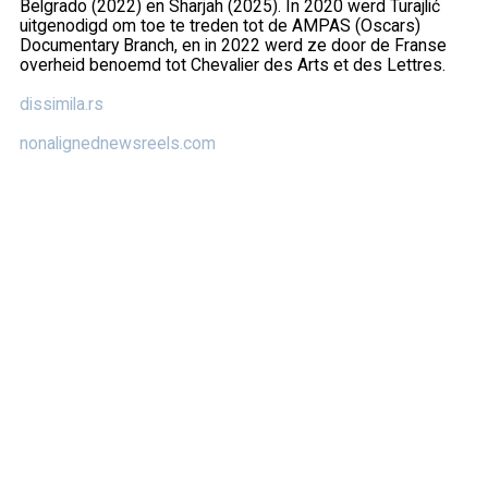
Belgrado (2022) en Sharjah (2025). In 2020 werd Turajlić
uitgenodigd om toe te treden tot de AMPAS (Oscars)
Documentary Branch, en in 2022 werd ze door de Franse
overheid benoemd tot Chevalier des Arts et des Lettres.
dissimila.rs
nonalignednewsreels.com