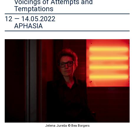
Voicings of Attempts and
Temptations
12 — 14.05.2022
APHASIA
Jelena Jureša © Bea Borgers