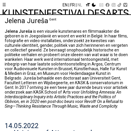
☰
EN
FR
NL
Jelena Jureša
Gent
Jelena Jureša
is een visuele kunstenares en filmmaakster die
geboren is in Joegoslavië en woont en werkt in België. In haar films,
fotografie en video-installaties, onderzoekt ze kwesties van
culturele identiteit, gender, politiek van zich herinneren en vergeten
en collectief geweld. Ze bevraagt onophoudelijk historische en
politieke verhalen en probeert onze ideeën van wat waar is te doen
wankelen. Haar werk werd internationaal tentoongesteld, met
inbegrip van haar laatste solotentoonstelling in Argos, Centrum
voor Audiovisuele Kunsten in Brussel, Künstlerhaus, Halle für Kunst
& Medien in Graz, en Museum voor Hedendaagse Kunst in
Belgrado. Jureša behaalde een doctoraat aan Universiteit Gent,
Faculteit Letteren en Wijsbegeerte, en KASK & conservatorium in
Gent. In 2017 ontving ze een twee jaar durende beurs voor artistiek
onderzoek aan KASK School of Arts voor
Unfolding Amnesia: An
Interdisciplinary Inquiry into Artistic Practices and the Politics of
Oblivion, en in 2020 een post-doc beurs voor Revolt! On a Refusal to
Sing—Thinking Resistance Through Music, Waste and Complicity.
14.05.2022