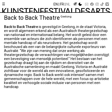
☰
EN
FR
NL
Back to Back Theatre
Geelong
Back to Back Theatre
is gevestigd in Geelong, in de staat Victoria,
en wordt algemeen erkend als een Australisch theatergezelschap
van nationaal en internationaal belang. Het wordt geleid door een
ensemble van acteurs die zich identificeren als personen met een
mentale handicap of als neurodivers. Het gezelschap wordt
beschouwd als een van de belangrijkste culturele exporteurs van
Australië. “We zijn van mening dat onze werking als
theatergezelschap de verwachtingen van mogelijkheden overstijgt:
een bevestiging van menselijk potentieel.” Het bestaan van het
gezelschap draagt bij aan de rijkdom en diversiteit van de
Australische samenleving en maakt Geelong, Victoria en Australië
zichtbaar voor de wereld als een innovatieve, gesofisticeerde en
dynamische regio. Back to Back werkt ook intensief samen met
gemeenschappen over de hele wereld, met een focus op artistieke
kwaliteit en verhoogde sociale inclusie van personen met een
handicap.